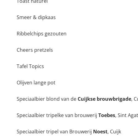
Toast naturel
Smeer & dipkaas
Ribbelchips gezouten
Cheers pretzels
Tafel Topics
Olijven lange pot
Speciaalbier blond van de
Cuijkse brouwbrigade
, C
Speciaalbier tripelke van brouwerij
Toebes
, Sint Aga
Speciaalbier tripel van Brouwerij
Noest
, Cuijk