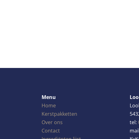
Menu
Loo
Home
Loo
Kerstpakketten
543
Over ons
tel:
Contact
mai
Ingrediënten lijst
KvK