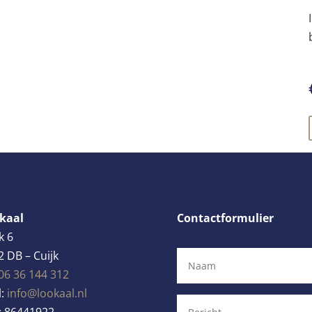
kaal
Contactformulier
k 6
2 DB – Cuijk
06 36 144 312
l:
info@lookaal.nl
:
86441922