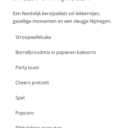
Een feestelijk kerstpakket vol lekkernijen,
gezellige momenten en een vleugje Nijmegen.
Stroopwafelcake
Borrelbroodmix in papieren bakvorm
Party toast
Cheers pretzels
Spel
Popcorn
Ribbelchips gezouten