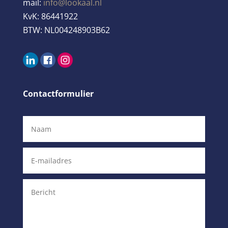
mail:
info@lookaal.nl
KvK:
86441922
BTW:
NL004248903B62
Contactformulier