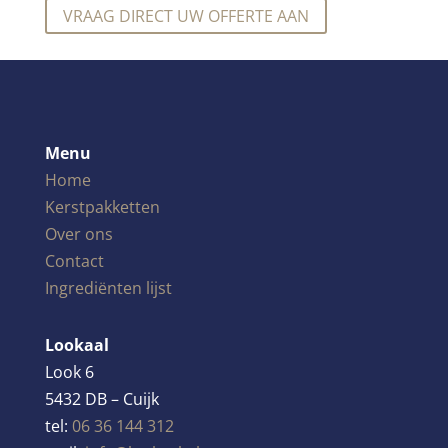
VRAAG DIRECT UW OFFERTE AAN
Menu
Home
Kerstpakketten
Over ons
Contact
Ingrediënten lijst
Lookaal
Look 6
5432 DB – Cuijk
tel:
06 36 144 312